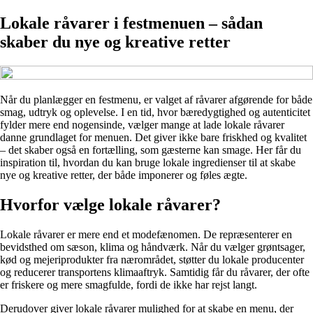
Lokale råvarer i festmenuen – sådan
skaber du nye og kreative retter
Når du planlægger en festmenu, er valget af råvarer afgørende for både
smag, udtryk og oplevelse. I en tid, hvor bæredygtighed og autenticitet
fylder mere end nogensinde, vælger mange at lade lokale råvarer
danne grundlaget for menuen. Det giver ikke bare friskhed og kvalitet
– det skaber også en fortælling, som gæsterne kan smage. Her får du
inspiration til, hvordan du kan bruge lokale ingredienser til at skabe
nye og kreative retter, der både imponerer og føles ægte.
Hvorfor vælge lokale råvarer?
Lokale råvarer er mere end et modefænomen. De repræsenterer en
bevidsthed om sæson, klima og håndværk. Når du vælger grøntsager,
kød og mejeriprodukter fra nærområdet, støtter du lokale producenter
og reducerer transportens klimaaftryk. Samtidig får du råvarer, der ofte
er friskere og mere smagfulde, fordi de ikke har rejst langt.
Derudover giver lokale råvarer mulighed for at skabe en menu, der