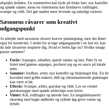
afspejler årstiden. En sommerfest kan byde på friske bær, nye kartofler
og sprøde salater, mens en vintermenu kan fremhæve rodfrugter,
svampe og vildt. Det gør maden mere levende og naturligt varieret.
Sæsonens råvarer som kreativt
udgangspunkt
At arbejde med sæsonens råvarer kræver planlægning, men det åbner
også for kreativitet. I stedet for at tage udgangspunkt i en fast ret, kan
du lade råvarerne inspirere dig. Hvad er bedst lige nu? Hvilke smage
passer sammen?
Forår:
Asparges, rabarber, spæde salater og lam. Prøv fx en
forret med grønne asparges, pocheret æg og en sauce på lokale
urter.
Sommer:
Jordbær, ærter, nye kartofler og friskfanget fisk. En let
hovedret med grillet makrel, dild og citronmarinerede grøntsager
kan være et hit.
Efterår:
Svampe, æbler, græskar og vildt. Lav en cremet
græskarsuppe med sprøde æblechips som forret.
Vinter:
Kål, rodfrugter og tørrede bær. En langtidsbraiseret
oksesteg med bagte rødbeder og syltede løg giver varme og
dybde.