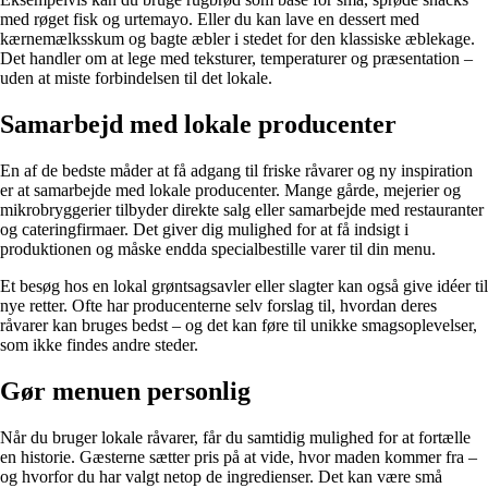
med røget fisk og urtemayo. Eller du kan lave en dessert med
kærnemælksskum og bagte æbler i stedet for den klassiske æblekage.
Det handler om at lege med teksturer, temperaturer og præsentation –
uden at miste forbindelsen til det lokale.
Samarbejd med lokale producenter
En af de bedste måder at få adgang til friske råvarer og ny inspiration
er at samarbejde med lokale producenter. Mange gårde, mejerier og
mikrobryggerier tilbyder direkte salg eller samarbejde med restauranter
og cateringfirmaer. Det giver dig mulighed for at få indsigt i
produktionen og måske endda specialbestille varer til din menu.
Et besøg hos en lokal grøntsagsavler eller slagter kan også give idéer til
nye retter. Ofte har producenterne selv forslag til, hvordan deres
råvarer kan bruges bedst – og det kan føre til unikke smagsoplevelser,
som ikke findes andre steder.
Gør menuen personlig
Når du bruger lokale råvarer, får du samtidig mulighed for at fortælle
en historie. Gæsterne sætter pris på at vide, hvor maden kommer fra –
og hvorfor du har valgt netop de ingredienser. Det kan være små