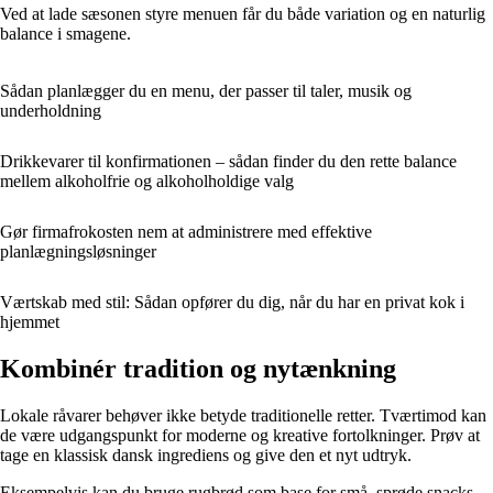
Ved at lade sæsonen styre menuen får du både variation og en naturlig
balance i smagene.
Sådan planlægger du en menu, der passer til taler, musik og
underholdning
Drikkevarer til konfirmationen – sådan finder du den rette balance
mellem alkoholfrie og alkoholholdige valg
Gør firmafrokosten nem at administrere med effektive
planlægningsløsninger
Værtskab med stil: Sådan opfører du dig, når du har en privat kok i
hjemmet
Kombinér tradition og nytænkning
Lokale råvarer behøver ikke betyde traditionelle retter. Tværtimod kan
de være udgangspunkt for moderne og kreative fortolkninger. Prøv at
tage en klassisk dansk ingrediens og give den et nyt udtryk.
Eksempelvis kan du bruge rugbrød som base for små, sprøde snacks