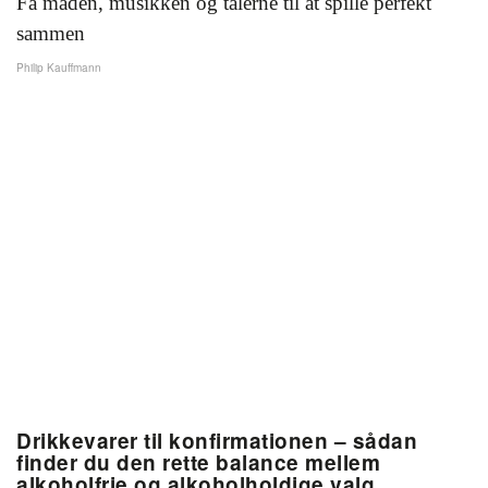
Få maden, musikken og talerne til at spille perfekt
sammen
Philip Kauffmann
Drikkevarer til konfirmationen – sådan
finder du den rette balance mellem
alkoholfrie og alkoholholdige valg