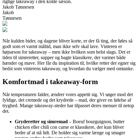
rigtige takeaway i den kolde sæson.
Jakob Tønnesen
Jakob
Tønnesen
Når kulden bider, og dagene bliver korte, er der få ting, der føles så
godt som et varmt måltid, man ikke selv skal lave. Vinteren er
højsæson for takeaway – men ikke hvilken som helst slags. Det er
tiden til simreretter, supper og bagte klassikere, der varmer både
hænder og mave. Her får du inspiration til, hvilke retter der egner sig
bedst som vinterens takeaway, og hvordan du vælger med omtanke.
Komfortmad i takeaway-form
Når temperaturen falder, ændrer vores appetit sig. Vi søger mod det
fyldige, det cremede og det krydrede – mad, der giver en følelse af
tryghed. Mange takeaway-steder har tilpasset deres menuer til netop
det.
Gryderetter og simremad
– Boeuf bourguignon, butter
chicken eller chili con carne er klassikere, der kun bliver
bedre af at stå lidt. De holder sig varme længe og smager