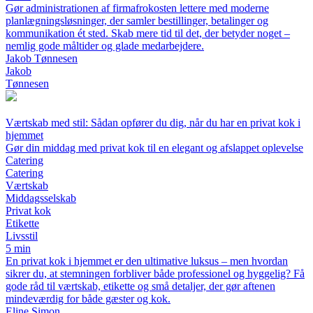
Gør administrationen af firmafrokosten lettere med moderne
planlægningsløsninger, der samler bestillinger, betalinger og
kommunikation ét sted. Skab mere tid til det, der betyder noget –
nemlig gode måltider og glade medarbejdere.
Jakob Tønnesen
Jakob
Tønnesen
Værtskab med stil: Sådan opfører du dig, når du har en privat kok i
hjemmet
Gør din middag med privat kok til en elegant og afslappet oplevelse
Catering
Catering
Værtskab
Middagsselskab
Privat kok
Etikette
Livsstil
5 min
En privat kok i hjemmet er den ultimative luksus – men hvordan
sikrer du, at stemningen forbliver både professionel og hyggelig? Få
gode råd til værtskab, etikette og små detaljer, der gør aftenen
mindeværdig for både gæster og kok.
Eline Simon