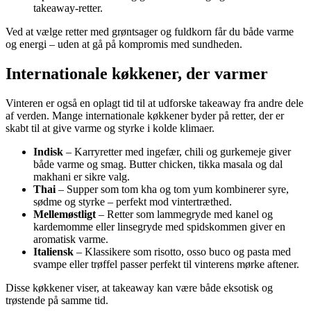
takeaway-retter.
Ved at vælge retter med grøntsager og fuldkorn får du både varme
og energi – uden at gå på kompromis med sundheden.
Internationale køkkener, der varmer
Vinteren er også en oplagt tid til at udforske takeaway fra andre dele
af verden. Mange internationale køkkener byder på retter, der er
skabt til at give varme og styrke i kolde klimaer.
Indisk
– Karryretter med ingefær, chili og gurkemeje giver
både varme og smag. Butter chicken, tikka masala og dal
makhani er sikre valg.
Thai
– Supper som tom kha og tom yum kombinerer syre,
sødme og styrke – perfekt mod vintertræthed.
Mellemøstligt
– Retter som lammegryde med kanel og
kardemomme eller linsegryde med spidskommen giver en
aromatisk varme.
Italiensk
– Klassikere som risotto, osso buco og pasta med
svampe eller trøffel passer perfekt til vinterens mørke aftener.
Disse køkkener viser, at takeaway kan være både eksotisk og
trøstende på samme tid.