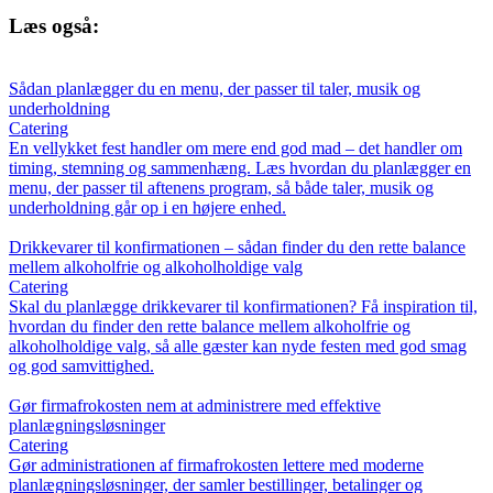
Læs også:
Sådan planlægger du en menu, der passer til taler, musik og
underholdning
Catering
En vellykket fest handler om mere end god mad – det handler om
timing, stemning og sammenhæng. Læs hvordan du planlægger en
menu, der passer til aftenens program, så både taler, musik og
underholdning går op i en højere enhed.
Drikkevarer til konfirmationen – sådan finder du den rette balance
mellem alkoholfrie og alkoholholdige valg
Catering
Skal du planlægge drikkevarer til konfirmationen? Få inspiration til,
hvordan du finder den rette balance mellem alkoholfrie og
alkoholholdige valg, så alle gæster kan nyde festen med god smag
og god samvittighed.
Gør firmafrokosten nem at administrere med effektive
planlægningsløsninger
Catering
Gør administrationen af firmafrokosten lettere med moderne
planlægningsløsninger, der samler bestillinger, betalinger og