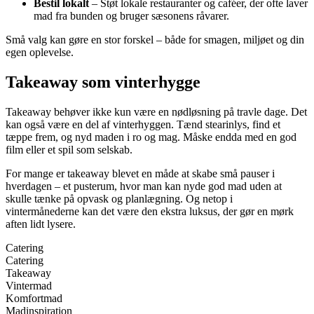
Bestil lokalt
– Støt lokale restauranter og caféer, der ofte laver
mad fra bunden og bruger sæsonens råvarer.
Små valg kan gøre en stor forskel – både for smagen, miljøet og din
egen oplevelse.
Takeaway som vinterhygge
Takeaway behøver ikke kun være en nødløsning på travle dage. Det
kan også være en del af vinterhyggen. Tænd stearinlys, find et
tæppe frem, og nyd maden i ro og mag. Måske endda med en god
film eller et spil som selskab.
For mange er takeaway blevet en måde at skabe små pauser i
hverdagen – et pusterum, hvor man kan nyde god mad uden at
skulle tænke på opvask og planlægning. Og netop i
vintermånederne kan det være den ekstra luksus, der gør en mørk
aften lidt lysere.
Catering
Catering
Takeaway
Vintermad
Komfortmad
Madinspiration