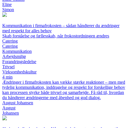
Eline
Simon
Kommunikation i firmafrokosten – sådan håndterer du ændringer
med respekt for alles behov
Skab forståelse og fællesskab, når frokostordningen ændres
Catering
Catering
Kommunikation
Arbejdsmiljø
Forandringsledelse
Trivsel
Virksomhedskultur
4 min
Ændringer i firmafrokosten kan vække stærke reaktioner – men med
tydelig kommunikation, inddragelse og respekt for forskellige behov
kan processen styrke både trivsel og samarbejde. Få råd til, hvordan
du håndterer ændringerne med åbenhed og god dialog.
August Johansen
August
Johansen