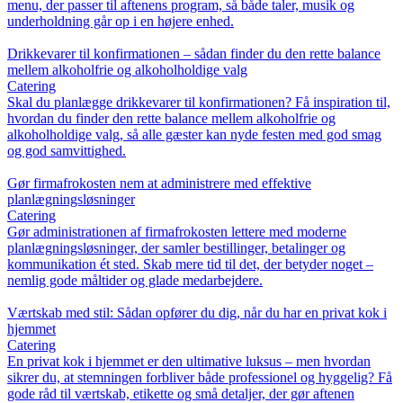
menu, der passer til aftenens program, så både taler, musik og
underholdning går op i en højere enhed.
Drikkevarer til konfirmationen – sådan finder du den rette balance
mellem alkoholfrie og alkoholholdige valg
Catering
Skal du planlægge drikkevarer til konfirmationen? Få inspiration til,
hvordan du finder den rette balance mellem alkoholfrie og
alkoholholdige valg, så alle gæster kan nyde festen med god smag
og god samvittighed.
Gør firmafrokosten nem at administrere med effektive
planlægningsløsninger
Catering
Gør administrationen af firmafrokosten lettere med moderne
planlægningsløsninger, der samler bestillinger, betalinger og
kommunikation ét sted. Skab mere tid til det, der betyder noget –
nemlig gode måltider og glade medarbejdere.
Værtskab med stil: Sådan opfører du dig, når du har en privat kok i
hjemmet
Catering
En privat kok i hjemmet er den ultimative luksus – men hvordan
sikrer du, at stemningen forbliver både professionel og hyggelig? Få
gode råd til værtskab, etikette og små detaljer, der gør aftenen