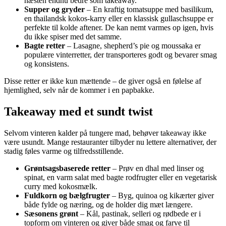
næsten endnu bedre som takeaway.
Supper og gryder
– En kraftig tomatsuppe med basilikum,
en thailandsk kokos-karry eller en klassisk gullaschsuppe er
perfekte til kolde aftener. De kan nemt varmes op igen, hvis
du ikke spiser med det samme.
Bagte retter
– Lasagne, shepherd’s pie og moussaka er
populære vinterretter, der transporteres godt og bevarer smag
og konsistens.
Disse retter er ikke kun mættende – de giver også en følelse af
hjemlighed, selv når de kommer i en papbakke.
Takeaway med et sundt twist
Selvom vinteren kalder på tungere mad, behøver takeaway ikke
være usundt. Mange restauranter tilbyder nu lettere alternativer, der
stadig føles varme og tilfredsstillende.
Grøntsagsbaserede retter
– Prøv en dhal med linser og
spinat, en varm salat med bagte rodfrugter eller en vegetarisk
curry med kokosmælk.
Fuldkorn og bælgfrugter
– Byg, quinoa og kikærter giver
både fylde og næring, og de holder dig mæt længere.
Sæsonens grønt
– Kål, pastinak, selleri og rødbede er i
topform om vinteren og giver både smag og farve til