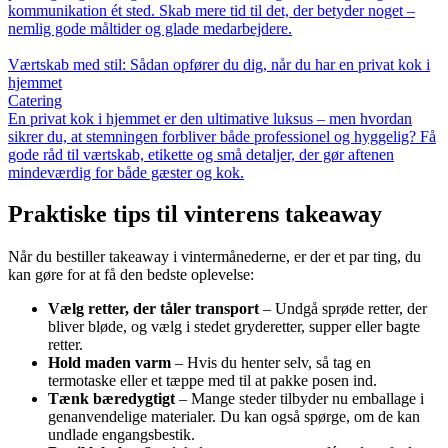
kommunikation ét sted. Skab mere tid til det, der betyder noget –
nemlig gode måltider og glade medarbejdere.
Værtskab med stil: Sådan opfører du dig, når du har en privat kok i
hjemmet
Catering
En privat kok i hjemmet er den ultimative luksus – men hvordan
sikrer du, at stemningen forbliver både professionel og hyggelig? Få
gode råd til værtskab, etikette og små detaljer, der gør aftenen
mindeværdig for både gæster og kok.
Praktiske tips til vinterens takeaway
Når du bestiller takeaway i vintermånederne, er der et par ting, du
kan gøre for at få den bedste oplevelse:
Vælg retter, der tåler transport
– Undgå sprøde retter, der
bliver bløde, og vælg i stedet gryderetter, supper eller bagte
retter.
Hold maden varm
– Hvis du henter selv, så tag en
termotaske eller et tæppe med til at pakke posen ind.
Tænk bæredygtigt
– Mange steder tilbyder nu emballage i
genanvendelige materialer. Du kan også spørge, om de kan
undlade engangsbestik.