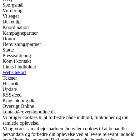
Spørgsmål
Vurdering
Vi søger
Del et tip
Koordination
Kampagnepartner
Donor
Henvisningspartner
Støtte
Presseafdeling
Kom i kontakt
Links i indholdet
Websitekort
Tekster
Historik
Update
RSS-feed
KunCatering.dk
Oversigt Online
kontakt@oversigtonline.dk
Vi bruger cookies til at forbedre både indhold, funktioner og din
samlede oplevelse.
Vi og vores samarbejdspartnere benytter cookies til at behandle
persondata og forbedre din oplevelse ved at levere relevant indhold
og målrettede annoncer. Du bestemmer selv, hvordan dine