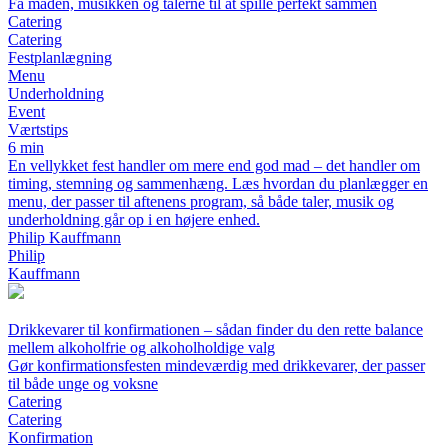
Få maden, musikken og talerne til at spille perfekt sammen
Catering
Catering
Festplanlægning
Menu
Underholdning
Event
Værtstips
6 min
En vellykket fest handler om mere end god mad – det handler om
timing, stemning og sammenhæng. Læs hvordan du planlægger en
menu, der passer til aftenens program, så både taler, musik og
underholdning går op i en højere enhed.
Philip Kauffmann
Philip
Kauffmann
Drikkevarer til konfirmationen – sådan finder du den rette balance
mellem alkoholfrie og alkoholholdige valg
Gør konfirmationsfesten mindeværdig med drikkevarer, der passer
til både unge og voksne
Catering
Catering
Konfirmation