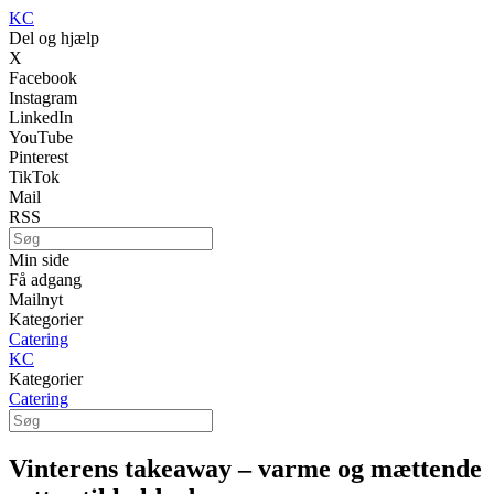
KC
Del og hjælp
X
Facebook
Instagram
LinkedIn
YouTube
Pinterest
TikTok
Mail
RSS
Min side
Få adgang
Mailnyt
Kategorier
Catering
KC
Kategorier
Catering
Vinterens takeaway – varme og mættende