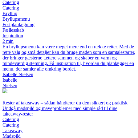
Catering
Catering
Bryllup
Bryllupsmenu
Festplanlægning
Fællesskab
Inspiration
2 min
En bryllupsmenu kan være meget mere end en række retter. Med de
rette valg og små detaljer kan du bruge maden som en samtalestarter,
der bringer gæsterne tættere sammen og skaber en varm og
mindeværdig stemning. Få inspiration til, hvordan du planlægger en
menu, der samler alle omkring bordet.
Isabelle Nielsen
Isabelle
Nielsen
Rester af takeaway – sådan håndterer du dem sikkert og praktisk
Undgå madspild og maveproblemer med simple råd til dine
takeaway-rester
Catering
Catering
Takeaway
Madspild