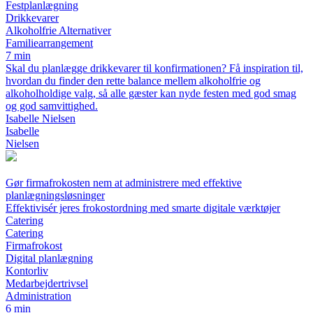
Festplanlægning
Drikkevarer
Alkoholfrie Alternativer
Familiearrangement
7 min
Skal du planlægge drikkevarer til konfirmationen? Få inspiration til,
hvordan du finder den rette balance mellem alkoholfrie og
alkoholholdige valg, så alle gæster kan nyde festen med god smag
og god samvittighed.
Isabelle Nielsen
Isabelle
Nielsen
Gør firmafrokosten nem at administrere med effektive
planlægningsløsninger
Effektivisér jeres frokostordning med smarte digitale værktøjer
Catering
Catering
Firmafrokost
Digital planlægning
Kontorliv
Medarbejdertrivsel
Administration
6 min