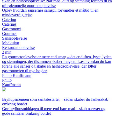
Skab en helhedsoplevelse: Når mad, duft og stemning forenes til en
uforglemmelig gourmetoplevelse
Oplev hvordan sansernes samspil forvandler et måltid til en
mindeværdig rejse
Catering
Catering
Gastronomi
Gourmet
Sanseoplevelse
Madkultur
Restaurantoplevelse
2 min
En gourmetoplevelse er mere end smag – det er duften, lyset, lyden
og stemningen, der tilsammen skaber magien. Læs hvordan du kan
forene alle sanser og skabe en helhedsoplevelse, der løfter
gastronomien til nye højder.
Philip Kauffmann
Philip
Kauffmann
Bryllupsmenuen som samtalestarter – sådan skaber du fællesskab
omkring bordet
Gør bryllupsmiddagen til mere end bare mad – skab nærvær og
gode samtaler omkring bordet