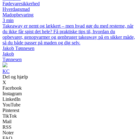
Fødevaresikkerhed
Hverdagsmad
Madopbevaring
3 min
Takeaway er nemt og lækkert – men hvad gør du med resterne, når
du ikke får spist det hele? Få praktiske tips til, hvordan du
opbevarer, genopvarmer og genbruger takeaway på en sikker måde,
så du både passer på maden og dig selv.
Jakob Tønnesen
Jakob
Tønnesen
KC
Del og hjælp
X
Facebook
Instagram
LinkedIn
YouTube
Pinterest
TikTok
Mail
RSS
Noter
FAQ